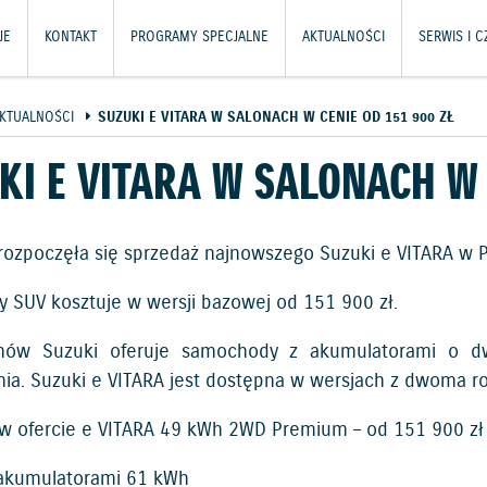
JE
KONTAKT
PROGRAMY SPECJALNE
AKTUALNOŚCI
SERWIS I 
KTUALNOŚCI
SUZUKI E VITARA W SALONACH W CENIE OD 151 900 ZŁ
KI E VITARA W SALONACH W 
e rozpoczęła się sprzedaż najnowszego Suzuki e VITARA w P
ny SUV kosztuje w wersji bazowej od 151 900 zł.
onów Suzuki oferuje samochody z akumulatorami o d
ia. Suzuki e VITARA jest dostępna w wersjach z dwoma ro
 w ofercie e VITARA 49 kWh 2WD Premium – od 151 900 zł
akumulatorami 61 kWh