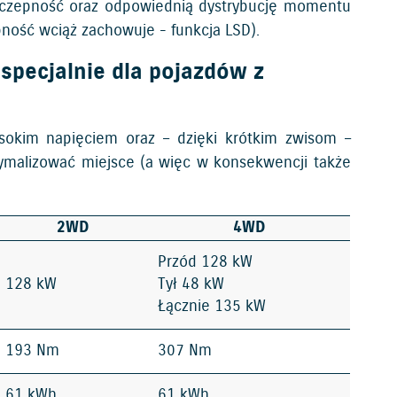
rzyczepność oraz odpowiednią dystrybucję momentu
pność wciąż zachowuje - funkcja LSD).
pecjalnie dla pojazdów z
sokim napięciem oraz – dzięki krótkim zwisom –
ymalizować miejsce (a więc w konsekwencji także
2WD
4WD
Przód 128 kW
128 kW
Tył 48 kW
Łącznie 135 kW
193 Nm
307 Nm
61 kWh
61 kWh