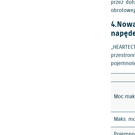
przez doh
obrotoweg
4.Nowa
napęd
„HEARTECT
przestron
pojemność
Moc mak
Maks. m
Pojemno