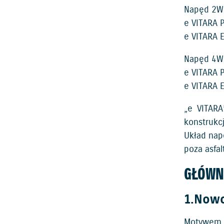
Napęd 2W
e VITARA 
e VITARA 
Napęd 4WD
e VITARA 
e VITARA 
„e VITARA
konstrukc
Układ nap
poza asfa
GŁÓWN
1.Nowo
Motywem p