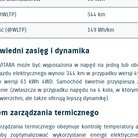
(@WLTP)
344 km
ść (@WLTP)
149 Wh/km
wiedni zasięg i dynamika
VITARA może być wyposażona w napęd na jedną lub obie
jazdu elektrycznego wynosi 344 km w przypadku wersji
wersji 61 kWh 4WD. Samochód świetnie przyspiesza z
nie (zwłaszcza w przypadku napędu na 4 koła, w którym d
wierzchni, ale także oferują lepszą dynamikę).
em zarządzania termicznego
rządzania termicznego obejmuje kontrolę temperatury aku
aby zoptymalizować wykorzystanie energii elektrycz