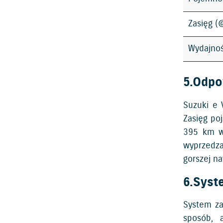
Zasięg 
Wydajno
5.Odpo
Suzuki e 
Zasięg po
395 km w 
wyprzedza
gorszej na
6.Syst
System za
sposób, 