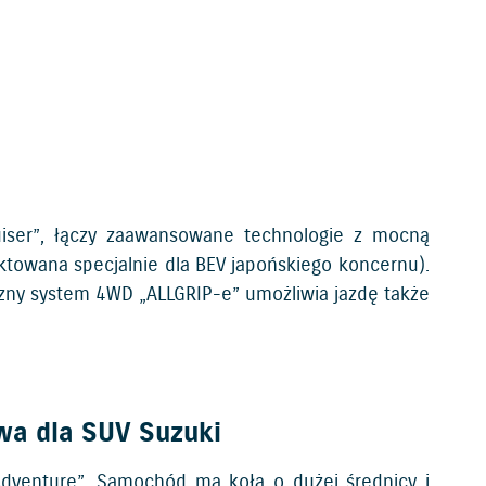
uiser”, łączy zaawansowane technologie z mocną
towana specjalnie dla BEV japońskiego koncernu).
zny system 4WD „ALLGRIP-e” umożliwia jazdę także
wa dla SUV Suzuki
dventure”. Samochód ma koła o dużej średnicy i