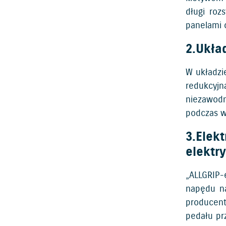
długi roz
panelami 
2.Ukła
W układzi
redukcyj
niezawodn
podczas w
3.Elek
elektr
„ALLGRIP-
napędu na
producent
pedału pr