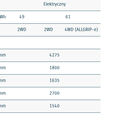
Elektryczny
kWh
49
61
2WD
2WD
4WD (ALLGRIP-e)
mm
4275
mm
1800
mm
1635
mm
2700
mm
1540