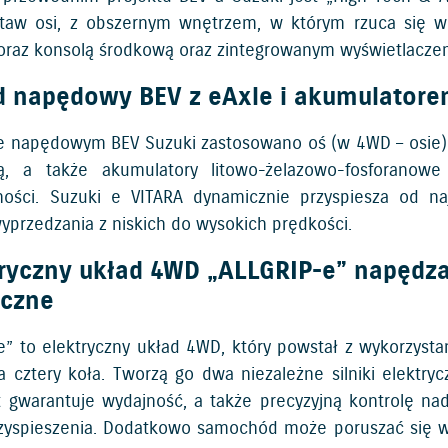
staw osi, z obszernym wnętrzem, w którym rzuca się w 
oraz konsolą środkową oraz zintegrowanym wyświetlacze
d napędowy BEV z eAxle i akumulator
e napędowym BEV Suzuki zastosowano oś (w 4WD – osie) eAx
ną, a także akumulatory litowo-żelazowo-fosforanow
ości. Suzuki e VITARA dynamicznie przyspiesza od na
yprzedzania z niskich do wysokich prędkości.
tryczny układ 4WD „ALLGRIP-e” napędza
yczne
e” to elektryczny układ 4WD, który powstał z wykorzyst
 cztery koła. Tworzą go dwa niezależne silniki elektrycz
 gwarantuje wydajność, a także precyzyjną kontrolę n
zyspieszenia. Dodatkowo samochód może poruszać się w try