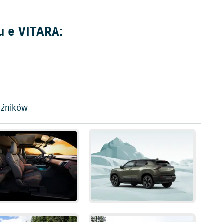
u e VITARA:
aźników