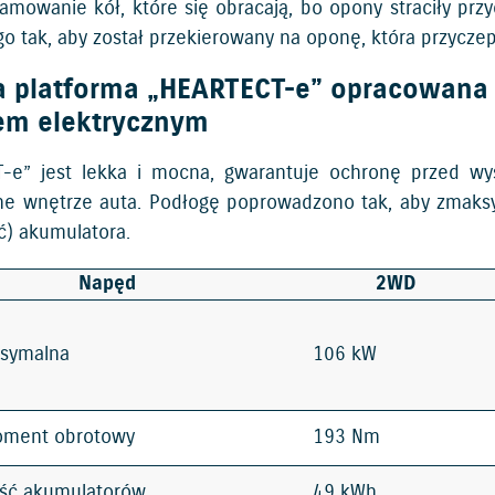
amowanie kół, które się obracają, bo opony straciły p
o tak, aby został przekierowany na oponę, która przycze
 platforma „HEARTECT-e” opracowana s
em elektrycznym
-e” jest lekka i mocna, gwarantuje ochronę przed wy
ne wnętrze auta. Podłogę poprowadzono tak, aby zmaks
) akumulatora.
Napęd
2WD
symalna
106 kW
oment obrotowy
193 Nm
ść akumulatorów
49 kWh