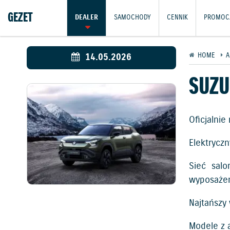
GEZET
DEALER
SAMOCHODY
CENNIK
PROMOC
14.05.2026
HOME
A
SUZU
Oficjalni
Elektrycz
Sieć sal
wyposażen
Najtańszy
Modele z 