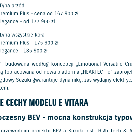
D/na przód
Premium Plus – cena od 167 900 zł
Elegance – od 177 900 zł
/na wszystkie koła
Premium Plus – 175 900 zł
Elegance – 185 900 zł
”, budowana według koncepcji „Emotional Versatile Cr
ją (opracowana od nowa platforma „HEARTECT-e” zaprojek
ędowy Suzuki gwarantuje dynamikę, zaś wydajny elektryc
ltem.
E CECHY MODELU E VITARA
czesny BEV - mocna konstrukcja typo
rzewodnim projektu BEV-a Suzuki jest „High-Tech & A