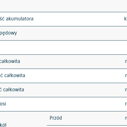
ść akumulatora
apędowy
całkowita
ć całkowita
 całkowita
osi
Przód
kół